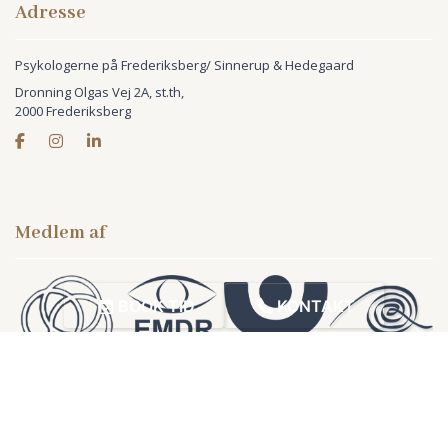
Adresse
Psykologerne på Frederiksberg/ Sinnerup & Hedegaard
Dronning Olgas Vej 2A, st.th,
2000 Frederiksberg
Medlem af
Copyright © 2026 - Psykologerne på Frederiksberg/ Sinnerup & Hedegaard
,
BOOK TID
KONTAKT
CVR 44021404
Cookiepolitik
|
Privatlivspolitik