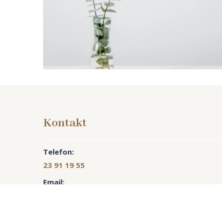
Kontakt
Telefon:
23 91 19 55
Copyright © 2026 - Psykologerne på Frederiksberg/ Sinnerup & H
Email:
psykologernepaafrederiksberg@proton.me