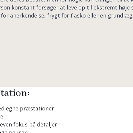
son konstant forsøger at leve op til ekstremt høje 
 for anerkendelse, frygt for fiasko eller en grundlæ
tation:
med egne præstationer
le
even fokus på detaljer
age pauser