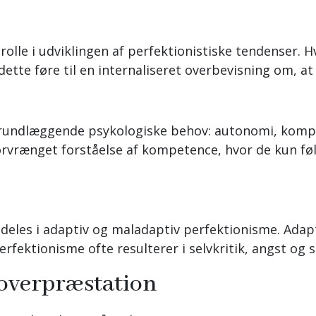
olle i udviklingen af perfektionistiske tendenser. H
ette føre til en internaliseret overbevisning om, at
re grundlæggende psykologiske behov: autonomi, kom
vrænget forståelse af kompetence, hvor de kun føler
deles i adaptiv og maladaptiv perfektionisme. Adapt
fektionisme ofte resulterer i selvkritik, angst og s
 overpræstation