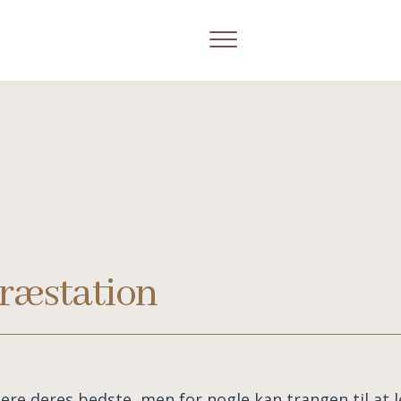
ræstation
e deres bedste, men for nogle kan trangen til at le