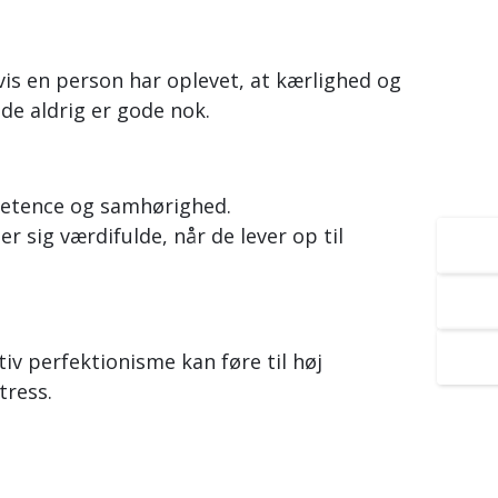
vis en person har oplevet, at kærlighed og
 de aldrig er gode nok.
petence og samhørighed.
 sig værdifulde, når de lever op til
2
S
B
iv perfektionisme kan føre til høj
tress.