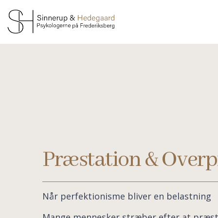
Gå
til
hovedindhold
Præstation & Overp
Når perfektionisme bliver en belastning
Mange mennesker stræber efter at præster