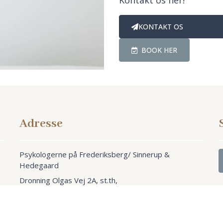
Kontakt os her!
KONTAKT OS
BOOK HER
Adresse
Psykologerne på Frederiksberg/ Sinnerup &
Hedegaard
edegaard
, CVR 44021404
Cookiepolitik
|
Privatlivspolitik
Dronning Olgas Vej 2A, st.th,
2000 Frederiksberg