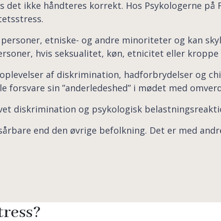
s det ikke håndteres korrekt. Hos Psykologerne på F
etsstress.
personer, etniske- og andre minoriteter og kan skyl
soner, hvis seksualitet, køn, etnicitet eller kropp
 oplevelser af diskrimination, hadforbrydelser og ch
ulle forsvare sin ”anderledeshed” i mødet med omver
 diskrimination og psykologisk belastningsreaktion 
årbare end den øvrige befolkning. Det er med andre 
tress?