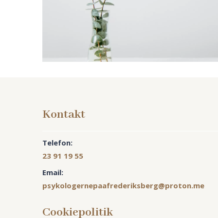
Kontakt
Telefon:
23 91 19 55
Email:
psykologernepaafrederiksberg@proton.me
Cookiepolitik