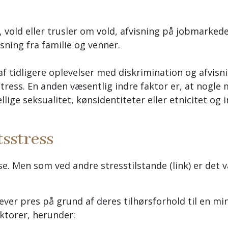
vold eller trusler om vold, afvisning på jobmarkedet
ning fra familie og venner.
f tidligere oplevelser med diskrimination og afvisn
tress. En anden væsentlig indre faktor er, at nogle 
ige seksualitet, kønsidentiteter eller etnicitet og i
sstress
ose. Men som ved andre stresstilstande (link) er de
lever pres på grund af deres tilhørsforhold til en m
ktorer, herunder: