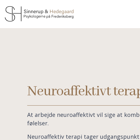
Gå
til
hovedindhold
Neuroaffektivt tera
At arbejde neuroaffektivt vil sige at kom
følelser.
Neuroaffektiv terapi tager udgangspunkt i 