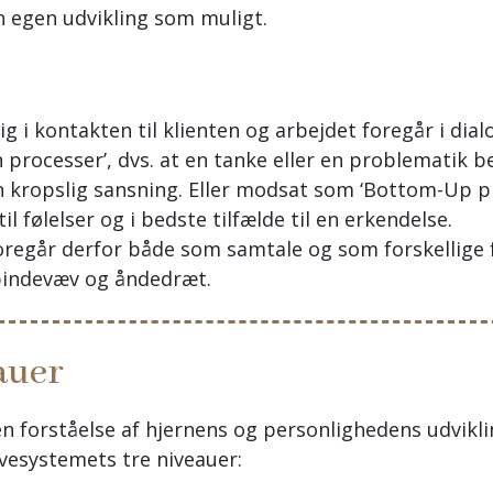
in egen udvikling som muligt.
g i kontakten til klienten og arbejdet foregår i dia
rocesser’, dvs. at en tanke eller en problematik be
n kropslig sansning. Eller modsat som ‘Bottom-Up pro
 følelser og i bedste tilfælde til en erkendelse.
oregår derfor både som samtale og som forskellige f
bindevæv og åndedræt.
auer
n forståelse af hjernens og personlighedens udvikli
systemets tre niveauer: