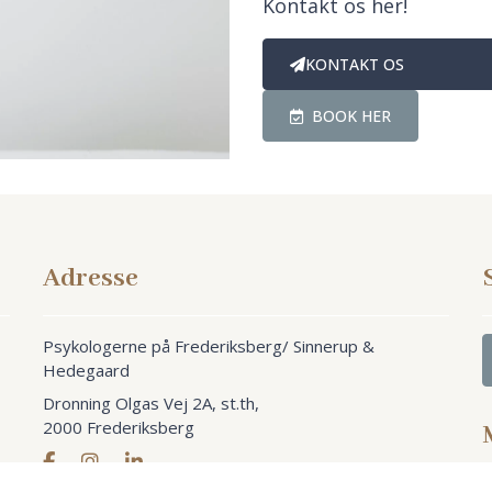
Kontakt os her!
KONTAKT OS
BOOK HER
Adresse
Psykologerne på Frederiksberg/ Sinnerup &
Hedegaard
Dronning Olgas Vej 2A, st.th,
2000 Frederiksberg
edegaard
, CVR 44021404
Cookiepolitik
|
Privatlivspolitik