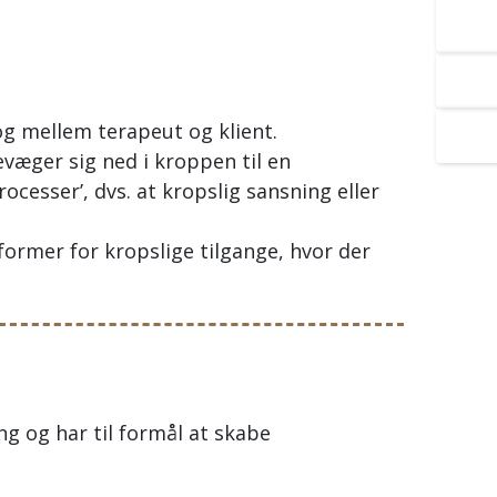
2
S
log mellem terapeut og klient.
B
væger sig ned i kroppen til en
cesser’, dvs. at kropslig sansning eller
ormer for kropslige tilgange, hvor der
ng og har til formål at skabe