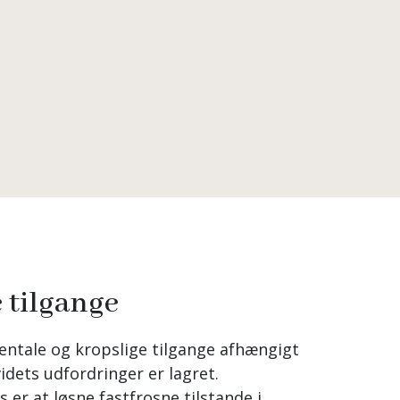
 tilgange
ntale og kropslige tilgange afhængigt
idets udfordringer er lagret.
 er at løsne fastfrosne tilstande i